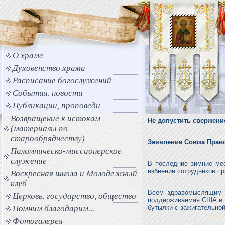
О храме
Духовенство храма
Расписание богослужений
События, новости
Публикации, проповеди
Возвращение к истокам
Не допустить свержени
(материалы по
старообрядчеству)
Заявление Союза Прав
Паломническо-миссионерское
служение
В последние зимние мес
избиение сотрудников п
Воскресная школа и Молодежный
клуб
Всем здравомыслящим л
Церковь, государство, общество
поддерживаемая США и Е
Помним благодарим...
бутылки с зажигательно
Фотогалерея