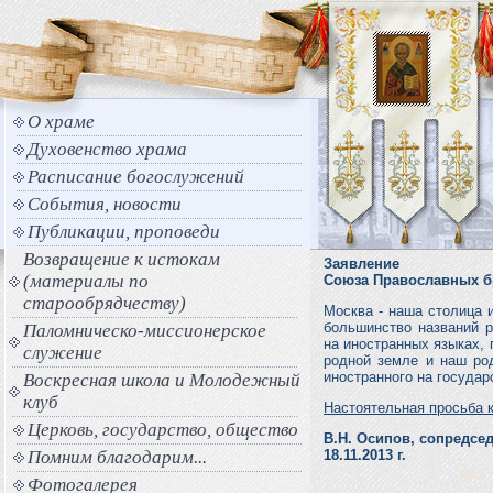
О храме
Духовенство храма
Расписание богослужений
События, новости
Публикации, проповеди
Возвращение к истокам
Заявление
(материалы по
Союза Православных б
старообрядчеству)
Москва - наша столица и
большинство названий ра
Паломническо-миссионерское
на иностранных языках,
служение
родной земле и наш ро
иностранного на государ
Воскресная школа и Молодежный
клуб
Настоятельная просьба 
Церковь, государство, общество
В.Н. Осипов, сопредсе
Помним благодарим...
18.11.2013 г.
Фотогалерея