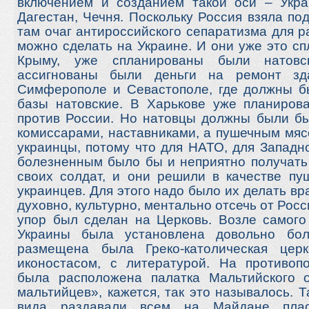
включением и созданием такой оси – Украи
Дагестан, Чечня. Поскольку Россия взяла по
там очаг антироссийского сепаратизма для ра
можно сделать на Украине. И они уже это с
Крыму, уже спланированы были натовс
ассигнованы были деньги на ремонт з
Симферополе и Севастополе, где должны б
базы натовские. В Харькове уже планиро
против России. Но натовцы должны были бы
комиссарами, наставниками, а пушечным мя
украинцы, потому что для НАТО, для Западн
болезненным было бы и неприятно получать
своих солдат, и они решили в качестве пу
украинцев. Для этого надо было их делать вр
духовно, культурно, ментально отсечь от Рос
упор был сделан на Церковь. Возле самого
Украины была установлена довольно бол
размещена была Греко-католическая цер
иконостасом, с литературой. На противо
была расположена палатка Мальтийского 
мальтийцев», кажется, так это называлось. 
вида раздавали всем на Майдане плас