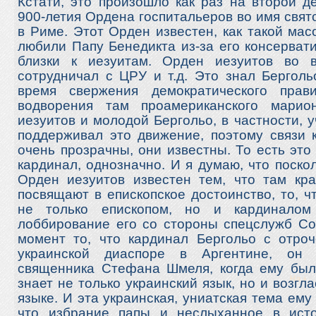
Кстати, это произошло как раз на второй д
900-летия Ордена госпитальеров во имя свя
в Риме. Этот Орден известен, как такой мас
любили Папу Бенедикта из-за его консерват
близки к иезуитам. Орден иезуитов во 
сотрудничал с ЦРУ и т.д. Это знал Берголь
время свержения демократического прав
водворения там проамериканского марио
иезуитов и молодой Бергольо, в частности, у
поддерживал это движение, поэтому связи 
очень прозрачны, они известны. То есть эт
кардинал, однозначно. И я думаю, что поско
Орден иезуитов известен тем, что там кр
посвящают в епископское достоинство, то, ч
не только епископом, но и кардинало
лоббирование его со стороны спецслужб Со
момент то, что кардинал Бергольо с отроч
украинской диаспоре в Аргентине, он 
священника Стефана Шмеля, когда ему был
знает не только украинский язык, но и возгл
языке. И эта украинская, униатская тема ему
что избрание папы и неслыханное в исто