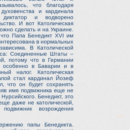
зывалось, что благодаря
 духовенства и кардинала
диктатор и водворено
ьство. И вот Католическая
ожно сделать и на Украине.
 что Папа Бенедикт
XVI
им
аинтересована в нормальных
зависима. В Католической
еса: Соединенные Штаты –
й, потому что в Германии
, особенно в Баварии и в
ный налог. Католическая
апой стал кардинал Йозеф
л, что он будет сохранять
няв имя подвижника еще не
Нурсийского. Бенедикт, это
еще даже не католической,
подвижник возрождения
ержению папы Бенедикта.