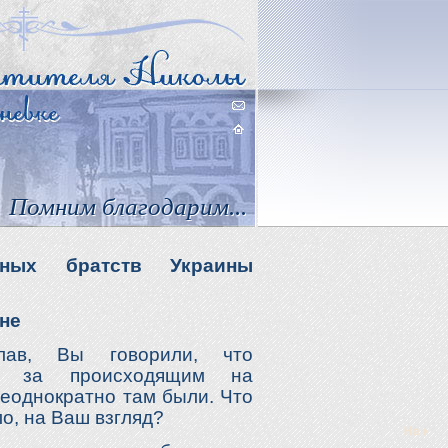
Помним благодарим...
вных братств Украины
не
лав, Вы говорили, что
и за происходящим на
еоднократно там были. Что
о, на Ваш взгляд?