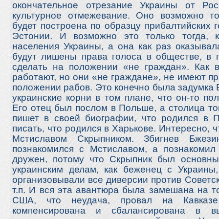
окончательное отрезание Украины от Рос
культурное отмежевание. Оно возможно тол
будет построена по образцу прибалтийских г
Эстонии. И возможно это только тогда, к
населения Украины, а она как раз оказыва
будут лишены права голоса в обществе, в г
сделать на положении «не граждан». Как в
работают, но они «не граждане», не имеют пр
положении рабов. Это конечно была задумка 
украинские корни в том плане, что он-то пол
Его отец был послом в Польше, а столица то
пишет в своей биографии, что родился в П
писать, что родился в Харькове. Интересно, 
Мстиславом Скрыпником. Збигнев Бжез
познакомился с Мстиславом, а познакомил
дружен, потому что Скрыпник был основн
украинским делам, как беженец с Украины
организовывали все диверсии против Советс
т.п. И вся эта авантюра была замешана на т
США, что неудача, провал на Кавказ
компенсирована и сбалансирована в в