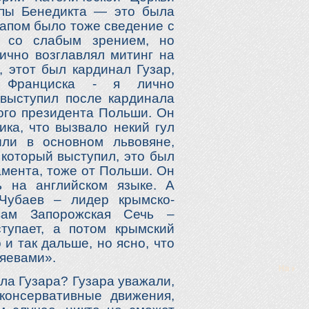
апы Бенедикта — это была
тапом было тоже сведение с
л со слабым зрением, но
лично возглавлял митинг на
 этот был кардинал Гузар,
ы Франциска - я лично
 выступил после кардинала
ного президента Польши. Он
ика, что вызвало некий гул
ыли в основном львовяне,
 который выступил, это был
амента, тоже от Польши. Он
ь на английском языке. А
 Чубаев – лидер крымско-
вам Запорожская Сечь –
тупает, а потом крымский
 и так дальше, но ясно, что
зяевами».
ла Гузара? Гузара уважали,
консервативные движения,