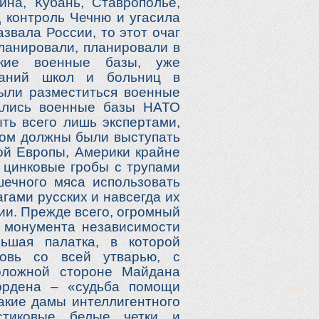
на, Кубань, Ставрополье,
д контроль Чечню и угасила
звала России, то этот очаг
планировали, планировали в
кие военные базы, уже
даний школ и больниц в
ыли разместиться военные
вались военные базы НАТО
ть всего лишь экспертами,
сом должны были выступать
ой Европы, Америки крайне
 цинковые гробы с трупами
шечного мяса использовать
агами русских и навсегда их
сии. Прежде всего, огромный
 монумента независимости
ьшая палатка, в которой
ковь со всей утварью, с
положной стороне Майдана
ордена – «судьба помощи
Такие дамы интеллигентного
тиковые белые четки и