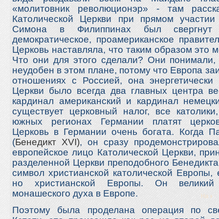
«молитовник революционэр» - там расска
Католической Церкви при прямом участии
Симона в Филиппинах был свергнут 
демократическое, проамериканское правител
Церковь наставляла, что таким образом это м
Что они для этого сделали? Они понимали,
неудобен в этом плане, потому что Европа з
отношениях с Россией, она энергетически 
Церкви было всегда два главных центра в
кардинал американский и кардинал немецки
существует церковный налог, все католики
южных регионах Германии платят церков
Церковь в Германии очень богата. Когда П
(
Бенедикт XVI)
, он сразу продемонстрирова
европейское лицо Католической Церкви, при
разделенной Церкви преподобного Бенедикта 
символ христианской католической Европы, 
но христианской Европы. Он великий 
монашеского духа в Европе.
Поэтому была проделана операция по св