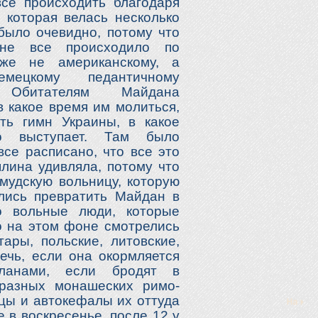
се происходить благодаря
, которая велась несколько
 было очевидно, потому что
не все происходило по
же не американскому, а
мецкому педантичному
. Обитателям Майдана
в какое время им молиться,
еть гимн Украины, в какое
о выступает. Там было
все расписано, что все это
плина удивляла, потому что
мудскую вольницу, которую
лись превратить Майдан в
о вольные люди, которые
о на этом фоне смотрелись
ары, польские, литовские,
ечь, если она окормляется
лланами, если бродят в
 разных монашеских римо-
вцы и автокефалы их оттуда
е в воскресенье, после 12 у