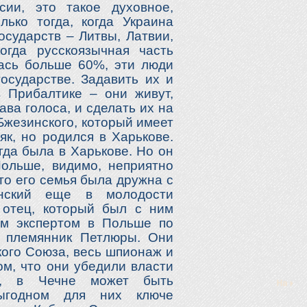
сии, это такое духовное,
ько тогда, когда Украина
осударств – Литвы, Латвии,
огда русскоязычная часть
лась больше 60%, эти люди
осударстве. Задавить их и
 Прибалтике – они живут,
ава голоса, и сделать их на
Бжезинского, который имеет
як, но родился в Харькове.
гда была в Харькове. Но он
ольше, видимо, неприятно
что его семья была дружна с
инский еще в молодости
 отец, который был с ним
ым экспертом в Польше по
, племянник Петлюры. Они
кого Союза, весь шпионаж и
ом, что они убедили власти
е, в Чечне может быть
ыгодном для них ключе