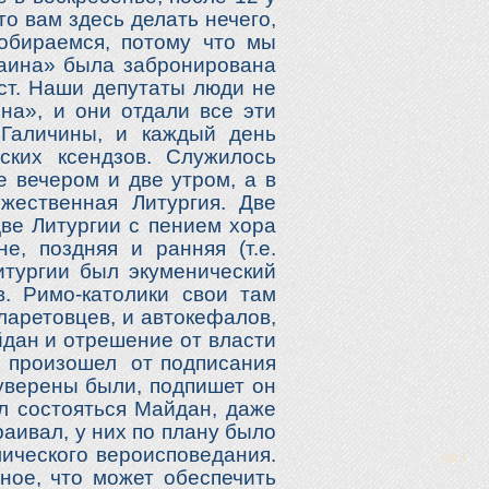
о вам здесь делать нечего,
обираемся, потому что мы
раина» была забронирована
ст. Наши депутаты люди не
на», и они отдали все эти
 Галичины, и каждый день
ских ксендзов. Служилось
е вечером и две утром, а в
жественная Литургия. Две
две Литургии с пением хора
е, поздняя и ранняя (т.е.
итургии был экуменический
. Римо-католики свои там
ларетовцев, и автокефалов,
йдан и отрешение от власти
аз произошел от подписания
 уверены были, подпишет он
ыл состояться Майдан, даже
раивал, у них по плану было
лического вероисповедания.
ное, что может обеспечить