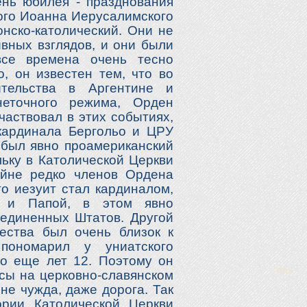
ень юбилея - празднования
того Иоанна Иерусалимского
онско-католический. Они не
ивных взглядов, и они были
все времена очень тесно
о, он известен тем, что во
ительства в Аргентине и
неточного режима, Орден
частвовал в этих событиях,
кардинала Бергольо и ЦРУ
о был явно проамериканский
льку в Католической Церкви
айне редко членов Ордена
то иезуит стал кардиналом,
м и Папой, в этом явно
единенных Штатов. Другой
ества был очень близок к
пономарил у униатского
о еще лет 12. Поэтому он
асы на церковно-славянском
 не чужда, даже дорога. Так
рии Католической Церкви