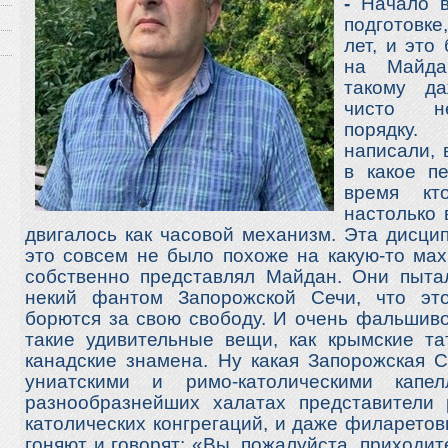
-
Начало в
подготовке
лет, и это
на Майда
такому да
чисто не
порядку
написали, 
в какое п
время кт
настолько 
двигалось как часовой механизм. Эта дисци
это совсем не было похоже на какую-то мах
собственно представлял Майдан. Они пыта
некий фантом Запорожской Сечи, что эт
борются за свою свободу. И очень фальшив
такие удивительные вещи, как крымские тат
канадские знамена. Ну какая Запорожская С
униатскими и римо-католическими капе
разнообразнейших халатах представители
католических конгрегаций, и даже филарето
гоняют и говорят: «Вы, пожалуйста, приходит