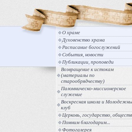
О храме
Духовенство храма
Расписание богослужений
События, новости
Публикации, проповеди
Возвращение к истокам
(материалы по
старообрядчеству)
Паломническо-миссионерское
служение
Воскресная школа и Молодежн
клуб
Церковь, государство, общест
Помним благодарим...
Фотогалерея