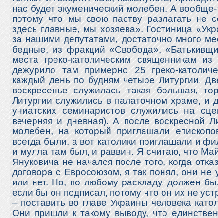
нас будет экуменический молебен. А вообще-т
потому что мы свою паству разлагать не с
здесь главные, мы хозяева». Гостиница «Ук
за нашими депутатами, достаточно много ме
бедные, из фракций «Свобода», «Батькивщи
места греко-католическим священникам из
дежурило там примерно 25 греко-католиче
каждый день по будням четыре Литургии. Дв
воскресенье служилась такая большая, тор
Литургии служились в палаточном храме, и 
униатских семинаристов служились на сцен
вечерняя и дневная). А после воскресной Л
молебен, на который приглашали епископов
всегда были, а вот католики приглашали и фи
и мулла там был, и раввин. Я считаю, что Ма
Януковича не начался после того, когда отк
договора с Евросоюзом, я так понял, они не
или нет. Но, по любому раскладу, должен б
если бы он подписал, потому что он их не уст
– поставить во главе Украины человека като
Они пришли к такому выводу, что единствен