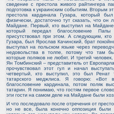
сведение с престола живого райтингера п
подготовка к украинским событиям. Вторым э
престола кардинала Гузара, который бы
физически, достаточно тут сказать, что он 
Майдане. Первый, кто выступил на Майдане,
который передал благословение Пап
присутствовал при этом. А следующим, кто
Гузара, был Ярослав Качинский, брат покой
выступал на польском языке через переводч
недовольства в толпе, потому что там б
которые поляков не любят. И третий человек,
Ян Томбинский – представитель от Европарл
прочувствовал этот гул и начал выступат
четвертый, кто выступил, это был Ренат
татарского меджлиса. Я говорю: «Вот 
благословение кардинала, потом поляк выс
татарин. Я понимаю, что гостям первое слово
эти гости на самом деле на Майдане были хо
И что последовало после отречения от престо
но не все, была конечно оппозиция были 