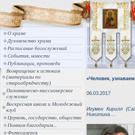
О храме
Духовенство храма
Расписание богослужений
События, новости
Публикации, проповеди
Возвращение к истокам
(материалы по
«Человек, узнавае
старообрядчеству)
Паломническо-миссионерское
06.03.2017
служение
Воскресная школа и Молодежный
Игумен Кирилл (Са
клуб
Никитина …
Церковь, государство, общество
Помним благодарим...
Фотогалерея