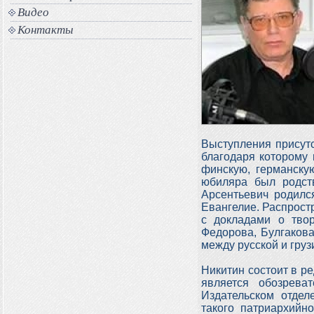
Видео
Контакты
Выступления присут
благодаря которому 
финскую, германску
юбиляра был родств
Арсентьевич родился
Евангелие. Распрос
с докладами о твор
Федорова, Булгакова
между русской и груз
Никитин состоит в ре
является обозрева
Издательском отдел
такого патриархийн