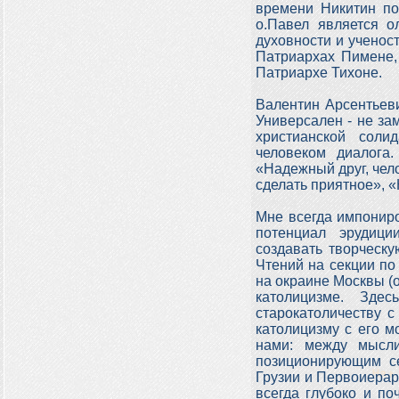
времени Никитин по
о.Павел является о
духовности и ученост
Патриархах Пимене, 
Патриархе Тихоне.
Валентин Арсентьеви
Универсален - не зам
христианской соли
человеком диалога
«Надежный друг, чел
сделать приятное», «
Мне всегда импониро
потенциал эрудици
создавать творческ
Чтений на секции по
на окраине Москвы (о
католицизме. Зде
старокатоличеству с
католицизму с его м
нами: между мысли
позиционирующим се
Грузии и Первоиерар
всегда глубоко и по