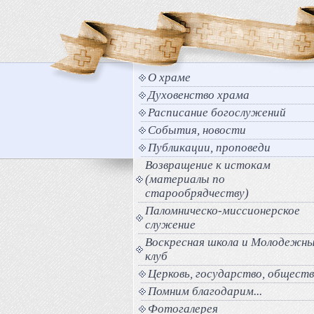
О храме
Духовенство храма
Расписание богослужений
События, новости
Публикации, проповеди
Возвращение к истокам
(материалы по
старообрядчеству)
Паломническо-миссионерское
служение
Воскресная школа и Молодежн
клуб
Церковь, государство, общест
Помним благодарим...
Фотогалерея