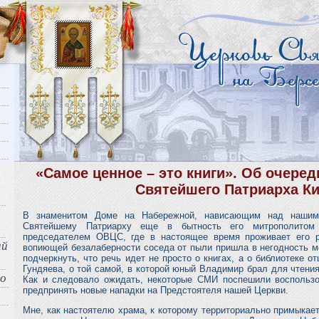
«Самое ценное – это книги». Об очере
Святейшего Патриарха К
В знаменитом Доме на Набережной, нависающим над нашим 
Святейшему Патриарху еще в бытность его митрополитом 
председателем ОВЦС, где в настоящее время проживает его р
ый
вопиющей безалаберности соседа от пыли пришла в негодность м
подчеркнуть, что речь идет не просто о книгах, а о библиотеке 
Гундяева, о той самой, в которой юный Владимир брал для чтени
во
Как и следовало ожидать, некоторые СМИ поспешили воспользо
предпринять новые нападки на Предстоятеля нашей Церкви.
Мне, как настоятелю храма, к которому территориально примыкает