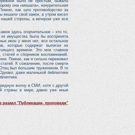
ережной было не простым, бывало
торому она «мешала», изнурительная
 Помню, как шло противоборство за
ы вешали свой замок, а утром висел
 нашей стороны, а вечером уже все
амое здесь огорчительное – это то,
я из имущества была бы воспринята
ных икон у меня нет, все остальное
ов, которые содержат выписки из
тоящего времени. Это мое главное
, статей и сборников воспоминаний.
теки. Помню, как я сильно переживал
 статей. К сожалению, после смерти
 Отец был большим тружеником. В то
 Однако, даже маленькой библиотеки
иблиотеке.
ередную волну в СМИ, хотя с другой
ей страны в мире, давно уже иные
в раздел "Публикации, проповеди"