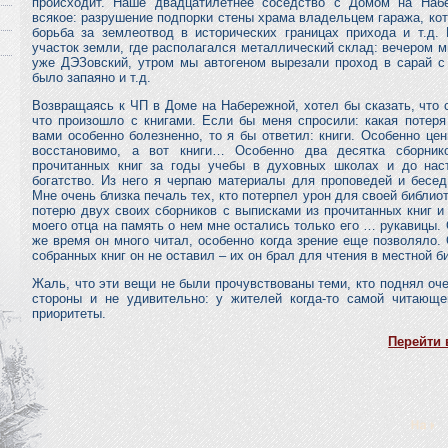
происходит. Наше двадцатилетнее соседство с Домом на Наб
всякое: разрушение подпорки стены храма владельцем гаража, ко
борьба за землеотвод в исторических границах прихода и т.д.
участок земли, где располагался металлический склад: вечером м
уже ДЭЗовский, утром мы автогеном вырезали проход в сарай с
было запаяно и т.д.
Возвращаясь к ЧП в Доме на Набережной, хотел бы сказать, что с
что произошло с книгами. Если бы меня спросили: какая потер
вами особенно болезненно, то я бы ответил: книги. Особенно цен
восстановимо, а вот книги… Особенно два десятка сборник
прочитанных книг за годы учебы в духовных школах и до нас
богатство. Из него я черпаю материалы для проповедей и бесед
Мне очень близка печаль тех, кто потерпел урон для своей библио
потерю двух своих сборников с выписками из прочитанных книг и
моего отца на память о нем мне остались только его … рукавицы.
же время он много читал, особенно когда зрение еще позволяло.
собранных книг он не оставил – их он брал для чтения в местной б
Жаль, что эти вещи не были прочувствованы теми, кто поднял оч
стороны и не удивительно: у жителей когда-то самой читающ
приоритеты.
Перейти 