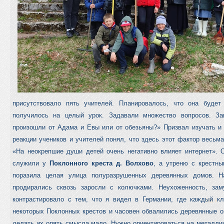
присутствовало пять учителей. Планировалось, что она будет
получилось на целый урок. Задавали множество вопросов. З
произошли от Адама и Евы или от обезьяны?» Призвал изучать и 
реакции учеников и учителей понял, что здесь этот фактор весьма
«На неокрепшие души детей очень негативно влияет интернет». 
служили у
Поклонного креста д. Волхово
, а утреню с крестн
поразила целая улица полуразрушенных деревянных домов. Н
продирались сквозь заросли с колючками. Неухоженность, зам
контрастировало с тем, что я видел в Германии, где каждый кл
некоторых Поклонных крестов и часовен обвалились деревянные о
делать их опять смысла мало. Нужно ориентироваться на металли