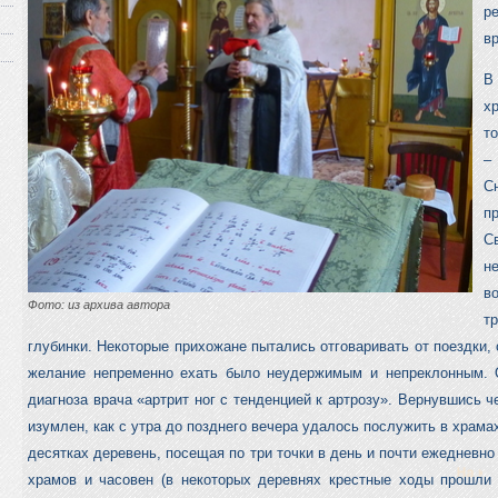
р
в
В
х
т
–
С
п
С
н
в
Фото: из архива автора
т
глубинки. Некоторые прихожане пытались отговаривать от поездки, 
желание непременно ехать было неудержимым и непреклонным. 
диагноза врача «артрит ног с тенденцией к артрозу». Вернувшись ч
изумлен, как с утра до позднего вечера удалось послужить в храмах
десятках деревень, посещая по три точки в день и почти ежедневно
храмов и часовен (в некоторых деревнях крестные ходы прошли 