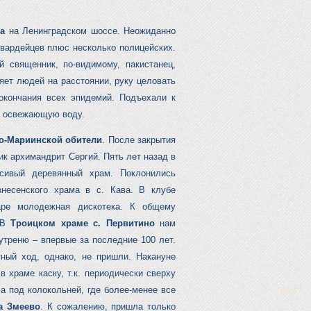
ва
на Ленинградском шоссе. Неожиданно
гвардейцев плюс несколько полицейских.
 священник, по-видимому, пакистанец,
яет людей на расстоянии, руку целовать
окончания всех эпидемий. Подъехали к
ю освежающую воду.
о-Мариинской обители
. После закрытия
ик архимандрит Сергий. Пять лет назад в
асивый деревянный храм. Поклонились
знесенского храма в с. Кава. В клубе
гаре молодежная дискотека. К общему
. В
Троицком храме с. Первитино
нам
утреню – впервые за последние 100 лет.
ный ход, однако, не пришли. Накануне
в храме каску, т.к. периодически сверху
ла под колокольней, где более-менее все
а Змеево
. К сожалению, пришла только