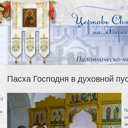
Паломническо-м
Пасха Господня в духовной пу
ый
П
во
и
з