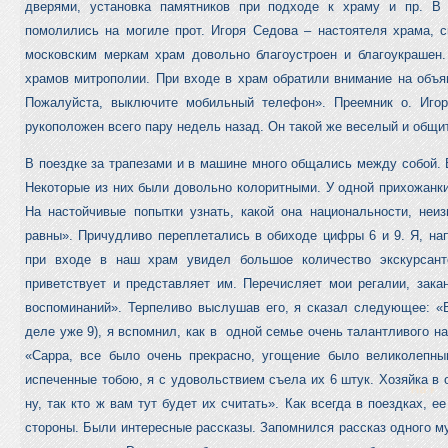
дверями, установка памятников при подходе к храму и пр. 
помолились на могиле прот. Игоря Седова – настоятеля храма, 
московским меркам храм довольно благоустроен и благоукрашен.
храмов митрополии. При входе в храм обратили внимание на объя
Пожалуйста, выключите мобильный телефон». Преемник о. Игор
рукоположен всего пару недель назад. Он такой же веселый и общит
В поездке за трапезами и в машине много общались между собой.
Некоторые из них были довольно колоритными. У одной прихожанки
На настойчивые попытки узнать, какой она национальности, неи
равны». Причудливо переплетались в обиходе цифры 6 и 9. Я, нап
при входе в наш храм увидел большое количество экскурсант
приветствует и представляет им. Перечисляет мои регалии, зака
воспоминаний». Терпеливо выслушав его, я сказал следующее: «
деле уже 9), я вспомнил, как в одной семье очень талантливого на
«Сарра, все было очень прекрасно, угощение было великолепны
испеченные тобою, я с удовольствием съела их 6 штук. Хозяйка в о
ну, так кто ж вам тут будет их считать». Как всегда в поездках, 
стороны. Были интересные рассказы. Запомнился рассказ одного му