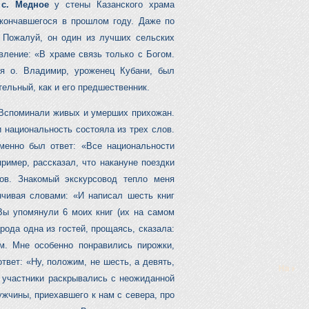
В
с. Медное
у стены Казанского храма
скончавшегося в прошлом году. Даже по
 Пожалуй, он один из лучших сельских
вление: «В храме связь только с Богом.
я о. Владимир, уроженец Кубани, был
ельный, как и его предшественник.
 Вспоминали живых и умерших прихожан.
 национальность состояла из трех слов.
зменно был ответ: «Все национальности
ример, рассказал, что накануне поездки
ов. Знакомый экскурсовод тепло меня
нчивая словами: «И написал шесть книг
Вы упомянули 6 моих книг (их на самом
рода одна из гостей, прощаясь, сказала:
м. Мне особенно понравились пирожки,
твет: «Ну, положим, не шесть, а девять,
ее участники раскрывались с неожиданной
жчины, приехавшего к нам с севера, про