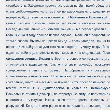
столбах. В д. Заболотье поселилась семья из Винницкой области У
очень доброжелательно, к тому же неправославные. В здешних ме
наверное, будут еще такие поселенцы. В
Микшино в Сретенской 
семья местной старосты (только они были и накануне на вече
Последний священник – о. Михаил Зайцев – был репрессирован в 37
года. В 2014-м году прошла первая служба – молебен с водоосвяще
только завеса. Вышли на крестный ход и сразу увидели, как из м
приехали из райцентра) для того чтобы сделать уборку вокруг Мик
ездят по району для уборки вокруг храмов и на кладбищах). Пос
священномученика Власия в Бронино
решили ее прокрасить и в
значительные разрушения. Заключительным аккордом програм
совершением утрени в с. Змеево. На обратном пути совершили
установленного нами в
пос. Приозерный
. Установлен он был у д
сожалению, никто из местных не пришел, хотя поселок намного б
вместе взятые. В с
. Дмитровское в храме св. великомуч
Пасхальные стихиры (стихеры, по-старому). За зиму на полу храма
и потолка штукатурки. Икона покровителя храма, казалось, г
разрушений. Когда в храме редко бывают люди, то происходят та