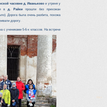
нской часовне д. Иваньково
и утреня у
вни в
д. Райки
прошли без прихожан
ло). Дорога была очень разбита, похожа
еивали дорогу.
а с учениками 5-6-х классов. На встрече