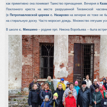
как примитивно она понимает Таинство причащения. Вечерня в
Каза
Поклонного креста на месте разрушенной Тихвинской часо
(в
Петропавловской церкви с. Назарово
на вечерне их тоже не бы
на стиральную доску. Часто моросил дождь. Множество лягушек ус
В школе
с. Микшино
– родине прп. Никона Воробьева – была встреч