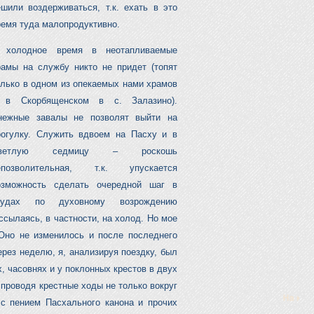
ешили воздерживаться, т.к. ехать в это
ремя туда малопродуктивно.
 холодное время в неотапливаемые
рамы на службу никто не придет (топят
олько в одном из опекаемых нами храмов
 в Скорбященском в с. Залазино).
нежные завалы не позволят выйти на
рогулку. Служить вдвоем на Пасху и в
ветлую седмицу – роскошь
епозволительная, т.к. упускается
озможность сделать очередной шаг в
рудах по духовному возрождению
ссылаясь, в частности, на холод. Но мое
Оно не изменилось и после последнего
ерез неделю, я, анализируя поездку, был
, часовнях и у поклонных крестов в двух
 проводя крестные ходы не только вокруг
с пением Пасхального канона и прочих