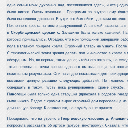
одна семья моих духовных чад, поселившихся здесь, и отец одно
было никого. Очень печально… Программа по внутреннему благоу
была выполнена досрочно. Внутри его был обшит досками потолок.
Поклонного креста на месте разрушенной Ильинской часовни, а в 
в
Скорбященской церкви с. Залазино
была только казначей. На
которых причащались. Отрадно, что мои помощники завершили рабо
пола в главном приделе храма. Огромный алтарь не узнать. После 
С технологической точки зрения делать пол и иконостас в храме в т
абсурдным. Но, во-первых, таких денег, чтобы его покрыть, на сегод
такие нелепые с точки зрения здравого смысла вещи, как насти
позитивным результатам. Они наглядно показывали для приходящ
вызывали цепную реакцию следующих действий. Но главное, к
совершать в таком, пусть пока руинированном, храме службы.
Пиногощи
была только одна старушка (приехала в родовое гнездо
было никого. Рядом с храмом вырос огромный дом переселенца из
длиннющую бороду. К сожалению, на службу он не пришел…
Порадовало, что на утреню в
Георгиевскую часовню д. Ананкин
попросила рассказать об артосе (артусе, по-старому). Сказала, чт