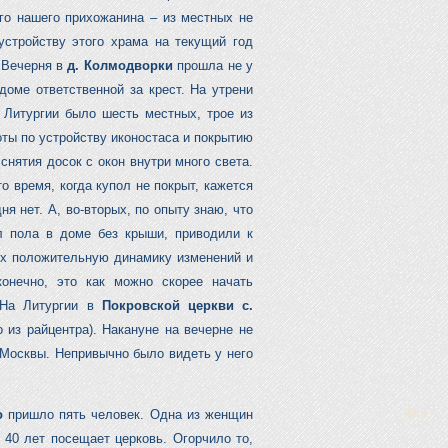
го нашего прихожанина – из местных не
стройству этого храма на текущий год
 Вечерня в
д. Колмодворки
прошла не у
доме ответственной за крест. На утрени
 Литургии было шесть местных, трое из
ты по устройству иконостаса и покрытию
снятия досок с окон внутри много света.
о время, когда купол не покрыт, кажется
ня нет. А, во-вторых, по опыту знаю, что
л пола в доме без крыши, приводили к
их положительную динамику изменений и
онечно, это как можно скорее начать
 На Литургии в
Покровской церкви с.
 из райцентра). Накануне на вечерне не
 Москвы. Непривычно было видеть у него
о
пришло пять человек. Одна из женщин
о 40 лет посещает церковь. Огорчило то,