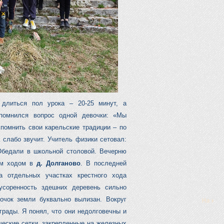
 длиться пол урока – 20-25 минут, а
апомнился вопрос одной девочки: «Мы
помнить свои карельские традиции – по
 слабо звучит. Учитель физики сетовал:
Обедали в школьной столовой. Вечерню
ым ходом в
д. Долганово
. В последней
а отдельных участках крестного хода
усоренность здешних деревень сильно
очок земли буквально вылизан. Вокруг
грады. Я понял, что они недолговечны и
ческие сетки, закрепленные на железных