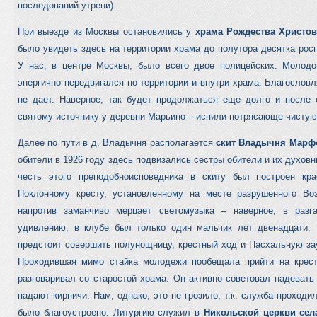
последований утрени).
При выезде из Москвы остановились у
храма
Рождества Христо
было увидеть здесь на территории храма до полутора десятка рос
У нас, в центре Москвы, было всего двое полицейских. Молодой
энергично передвигался по территории и внутри храма. Благословл
не дает. Наверное, так будет продолжаться еще долго и после 
святому источнику у деревни Марьино – испили потрясающе чисту
Далее по пути в д. Владычня располагается
скит Владычня Марф
обители в 1926 году здесь подвизались сестры обители и их духовн
честь этого преподобноисповедника в скиту был построен кр
Поклонному кресту, установленному на месте разрушенного Во
напротив заманчиво мерцает светомузыка – наверное, в раз
удивлению, в клубе был только один мальчик лет двенадцати
предстоит совершить полунощницу, крестный ход и Пасхальную за
Проходившая мимо стайка молодежи пообещала прийти на крест
разговаривал со старостой храма. Он активно советовал надевать 
падают кирпичи. Нам, однако, это не грозило, т.к. служба проходи
было благоустроено. Литургию служил в
Никольской церкви сел