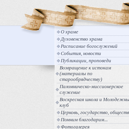
О храме
Духовенство храма
Расписание богослужений
События, новости
Публикации, проповеди
Возвращение к истокам
(материалы по
старообрядчеству)
Паломническо-миссионерское
служение
Воскресная школа и Молодежн
клуб
Церковь, государство, общест
Помним благодарим...
Фотогалерея