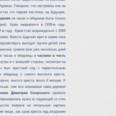
краины. Говорили, что настроены они не
стах это первая ласточка, на будущее,
церкви
на часах и обеднице была только
рне). Храм закрывался в 1938-м году.
-м году. Храм стал возрождаться с 2005
нием. Вместо Царских врат в храме пока
икроавтобуса выходит группа детей (они
шинских храмов (они уже несколько дней
ле часов и обедницы в
часовне в честь
нутри и с внешней стороны, несмотря на
мы был крестный ход с параллельным
 обедницу у самого высокого креста,
ороги, высота креста около 6 метров. К
ольше, чем все опекаемые нами деревни
еника Димитрия Солунского
пропели
 образовались кучки из падающей со стен
рустно взирала на печальную картину
кие вещи, как срыв креста над входными