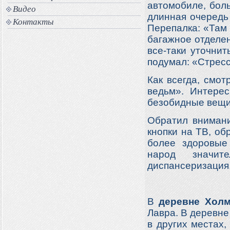
автомобиле, боль
Видео
длинная очередь
Контакты
Перепалка: «Там 
багажное отделен
все-таки уточнит
подумал: «Стресс
Как всегда, смо
ведьм». Интерес
безобидные вещи 
Обратил внимани
кнопки на ТВ, об
более здоровые 
народ значит
диспансеризация
В
деревне Хол
Лавра. В деревне 
в других местах,