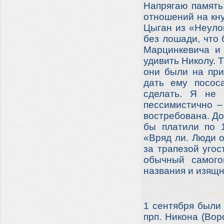
Напрягаю память
отношений на кну
Цыган из «Неуло
без лошади, что
Марцинкевича и
удивить Николу. 
они были на прив
дать ему пососа
сделать. Я не 
пессимистично –
востребована. До
бы платили по 
«Вряд ли. Люди о
за трапезой угос
обычный самого
названия и изящн
1 сентября были
прп. Никона (Вор