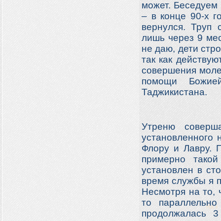
может. Беседуем 
– в конце 90-х 
вернулся. Труп 
лишь через 9 ме
не даю, дети стро
так как действу
совершения моле
помощи Божие
Таджикистана.
Утреню совер
установленного 
Флору и Лавру. 
примерно такой
установлен в ст
время службы я п
Несмотря на то, 
то параллельно
продолжалась 3