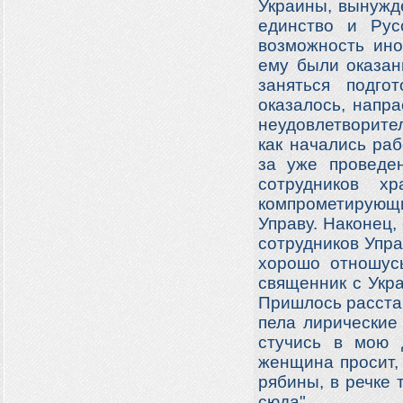
Украины, вынужде
единство и Рус
возможность ино
ему были оказан
заняться подго
оказалось, напр
неудовлетворите
как начались ра
за уже проведе
сотрудников х
компрометирующи
Управу. Наконец,
сотрудников Упр
хорошо отношусь
священник с Укра
Пришлось расста
пела лирические 
стучись в мою д
женщина просит, 
рябины, в речке 
сюда"…