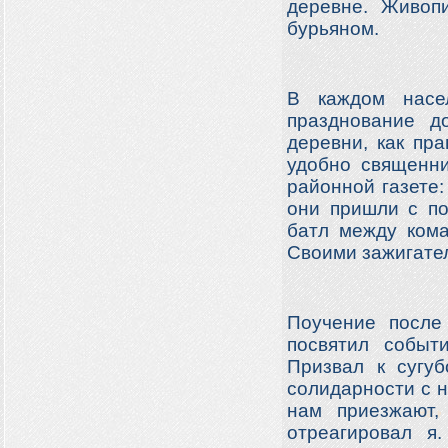
деревне. Живопи
бурьяном.
В каждом насе
празднование д
деревни, как пр
удобно священни
районной газете:
они пришли с по
батл между кома
Своими зажигател
Поучение после
посвятил событ
Призвал к сугу
солидарности с н
нам приезжают,
отреагировал я