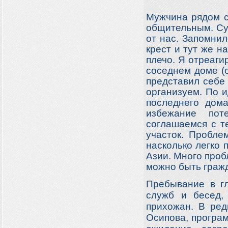
Мужчина рядом с
общительным. Су
от нас. Запомнил
крест и тут же н
плечо. Я отреаг
соседнем доме (
представил себе
организуем. По 
последнего дом
избежание пот
соглашаемся с т
участок. Пробле
насколько легко
Азии. Много пробл
можно быть граж
Пребывание в гл
служб и бесед,
прихожан. В ред
Осипова, програм