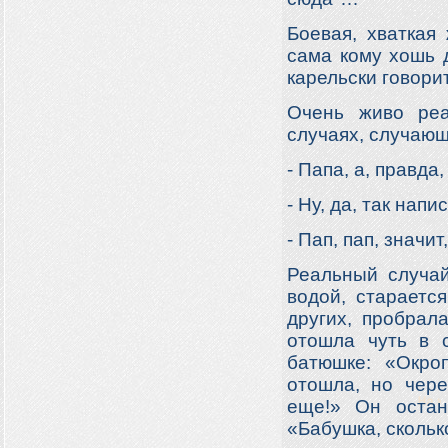
Боевая, хваткая
сама кому хошь 
карельски говорит
Очень живо реа
случаях, случающ
- Папа, а, правда
- Ну, да, так нап
- Пап, пап, значи
Реальный случай
водой, стараетс
других, пробрал
отошла чуть в с
батюшке: «Окро
отошла, но чере
еще!» Он остан
«Бабушка, скольк