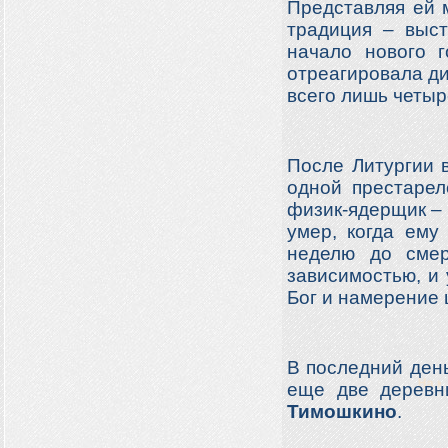
Представляя ей 
традиция – выст
начало нового 
отреагировала ди
всего лишь четыр
После Литургии 
одной престарел
физик-ядерщик –
умер, когда ему
неделю до смер
зависимостью, и 
Бог и намерение 
В последний день
еще две деревн
Тимошкино
.