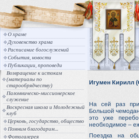
О храме
Духовенство храма
Расписание богослужений
События, новости
Публикации, проповеди
Возвращение к истокам
(материалы по
Игумен Кирилл (С
старообрядчеству)
Паломническо-миссионерское
служение
На сей раз при
Воскресная школа и Молодежный
Большой чемодан,
клуб
это уже перебо
Церковь, государство, общество
необходимое – е
Помним благодарим...
Поездка на общ
Фотогалерея