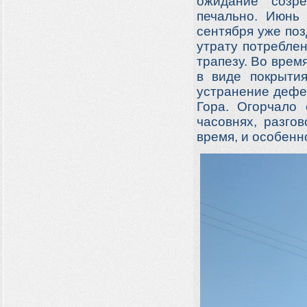
ожидание созр
печально. Июнь
сентября уже поз
утрату потреблен
трапезу. Во вре
в виде покрыти
устранение дефе
Гора. Огорчало
часовнях, разго
время, и особенн