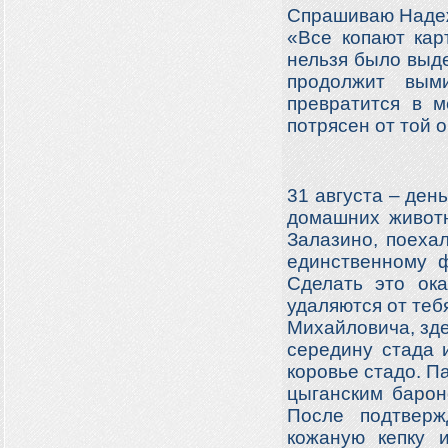
Спрашиваю Надеж
«Все копают кар
нельзя было выде
продолжит вым
превратится в м
потрясен от той 
31 августа – ден
домашних животн
Залазино, поеха
единственному ф
Сделать это ок
удаляются от теб
Михайловича, зде
середину стада 
коровье стадо. П
цыганским барон
После подтверж
кожаную кепку и