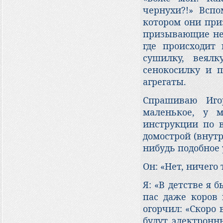
чернухи?!» Вспо
котором они при
призывающие неч
где происходит 
сушилку, веялк
сенокосилку и п
агрегаты.
Спрашиваю Иго
маленькое, у 
инструкции по 
домострой (внутр
нибудь подобное 
Он: «Нет, ничего 
Я: «В детстве я 
пас даже коров 
огорчил: «Скоро 
будут электронн