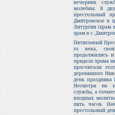
вечерних служ
молебны. В дв
престольный п
Дмитровское в ц
Литургии (храм 
храм в с. Дмитров
Пятиглавый Прео
го века, сво
продолжились и 
придела храма н
просчитали это
деревянного Ник
день праздника 
Несмотря на н
службы, а точнее
входных молитва
пять часов. На
престольный ден