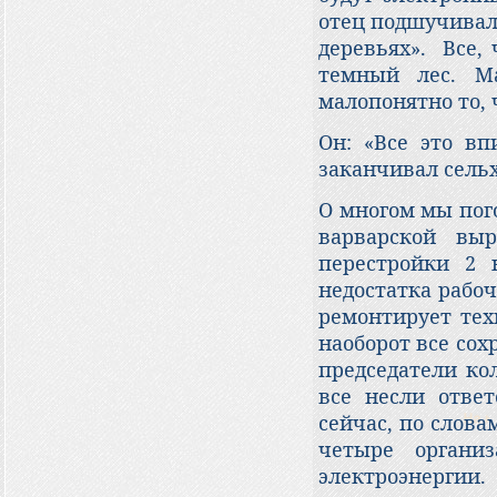
отец подшучивал:
деревьях». Все, 
темный лес. М
малопонятно то, 
Он: «Все это вп
заканчивал сель
О многом мы пог
варварской вы
перестройки 2 
недостатка рабо
ремонтирует тех
наоборот все со
председатели кол
все несли отве
сейчас, по слов
четыре органи
электроэнергии