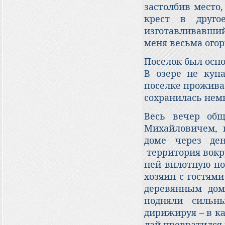
застолбив место
крест в друго
изготавливавший
меня весьма огор
Поселок был осно
В озере не купа
поселке прожива
сохранилась немн
Весь вечер общ
Михайловичем,
доме через ден
территория вокру
ней вплотную по
хозяин с гостям
деревянным домо
подняли сильн
дирижируя – в к
лай превратился