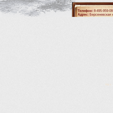
Телефон:
8-495-959-08
Адрес:
Берсеневская н