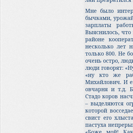
Мне было интер
бычками, урожай
зарплаты работ
Выяснилось, что
районе коопера
несколько лет н
только 800. Не б
очень остро, люд
люди говорят: «Н
«ну кто же раб
Михайлович. И е
овчарня и т.д. 
Стадо коров насч
– выделяются ог
которой восседа
свист его хлыст
пастуха непрерыв
«Боже мой! Как