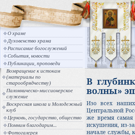
О храме
Духовенство храма
Расписание богослужений
События, новости
Публикации, проповеди
Возвращение к истокам
(материалы по
В глубин
старообрядчеству)
волны» э
Паломническо-миссионерское
служение
Изо всех наших
Воскресная школа и Молодежный
Центральной Росс
клуб
же время самая 
Церковь, государство, общество
искушения, из-за
Помним благодарим...
начале службы, к
Фотогалерея