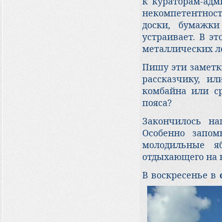
к кураторам-адм
некомпетентнос
доски, бумажки
устраивает. В э
металлических л
Пишу эти заметк
рассказчику, ил
комбайна или с
пояса?
Закончилось н
Особенно запом
молодильные я
отдыхающего на 
В воскресенье в