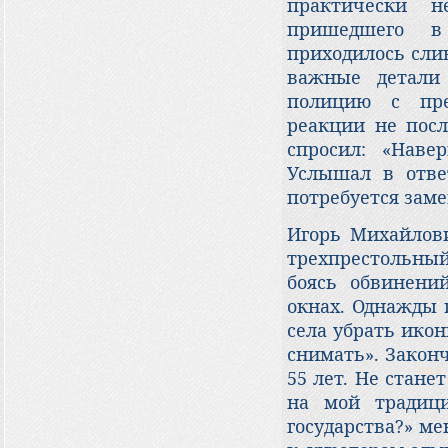
практически н
пришедшего в 
приходилось сли
важные детали 
полицию с пре
реакции не посл
спросил: «Наве
Услышал в ответ
потребуется заме
Игорь Михайлов
трехпрестольный
боясь обвинени
окнах. Однажды 
села убрать икон
снимать». Закон
55 лет. Не стане
на мой традиц
государства?» м