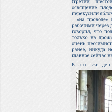
(третий, шесто
освящение плод
перекусили ябло
– «на проводе» 
рабочими через д
говорил, что п
только на дрож
очень пессимист
ранее, никуда н
главное сейчас н
В этот же де