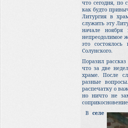
что сегодня, по 
как будто привыч
Литургия в храм
служить эту Лит
начале ноября 
непреодолимое ж
это состоялось
Солунского.
Поразил рассказ
что за две неде
храме. После с
разные вопросы
распечатку о ва
но ничто не за
соприкосновение
В
селе