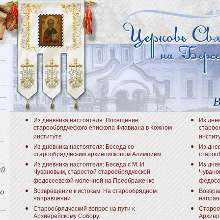
В
Из дневника настоятеля: Посещение
Из дне
старообрядческого епископа Флавиана в Кожном
староо
институте
инстит
Из дневника настоятеля: Беседа со
Из дне
старообрядческим архиепископом Алимпием
староо
Из дневника настоятеля: Беседа с М. И.
Из днев
ый
Чувановым, старостой старообрядческой
Чувано
федосеевской моленной на Преображенке
федосе
во
Возвращение к истокам. На старообрядном
Возвра
направлении
направ
Старообрядческий вопрос на пути к
Староо
Архиерейскому Собору.
Архиер