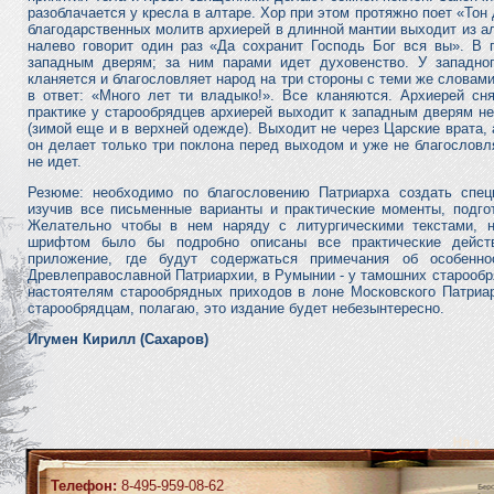
разоблачается у кресла в алтаре. Хор при этом протяжно поет «Тон
благодарственных молитв архиерей в длинной мантии выходит из ал
налево говорит один раз «Да сохранит Господь Бог вся вы». В 
западным дверям; за ним парами идет духовенство. У западно
кланяется и благословляет народ на три стороны с теми же словами
в ответ: «Много лет ти владыко!». Все кланяются. Архиерей сн
практике у старообрядцев архиерей выходит к западным дверям не
(зимой еще и в верхней одежде). Выходит не через Царские врата,
он делает только три поклона перед выходом и уже не благословл
не идет.
Резюме: необходимо по благословению Патриарха создать спец
изучив все письменные варианты и практические моменты, подгот
Желательно чтобы в нем наряду с литургическими текстами,
шрифтом было бы подробно описаны все практические дейст
приложение, где будут содержаться примечания об особенн
Древлеправославной Патриархии, в Румынии - у тамошних старообря
настоятелям старообрядных приходов в лоне Московского Патриар
старообрядцам, полагаю, это издание будет небезынтересно.
Игумен Кирилл (Сахаров)
Телефон:
8-495-959-08-62