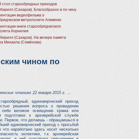
й стол старообрядных приходов
 Кирилл (Сахаров). Благообразно и по чину
зентации видеофильма о
брядческом митрополите Алимпии
зентации книги старообрядческого
олита Корнилия
 Кирилл (Сахаров). На вечере памяти
па Михаила (Семёнова)
йским чином по
енских чтениях 22 января 2015 г. …
тарообрядный, единоверческий приход
остью решения вопроса о проведении
о либо великое освящение храма или
и подготовке к архиерейской службе
и. Первое, что делаешь - обращаешься в
йший единоверческий приход с просьбой
о что наработано здесь носит несколько
асность эклектики, т.к. архиерейская
актер, в ней участвуют священники в