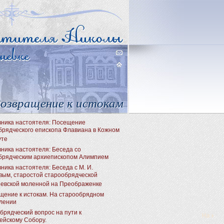
озвращение к истокам
вника настоятеля: Посещение
брядческого епископа Флавиана в Кожном
уте
вника настоятеля: Беседа со
брядческим архиепископом Алимпием
ника настоятеля: Беседа с М. И.
вым, старостой старообрядческой
евской моленной на Преображенке
щение к истокам. На старообрядном
лении
брядческий вопрос на пути к
ейскому Собору.