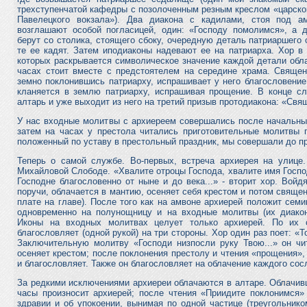
трехступенчатой кафедры с позолоченным резным креслом «царског
Павелецкого вокзала»). Два диакона с кадилами, стоя под 
возглашают особой погласицей, один: «Господу помолимся», а д
берут со столика, стоящего сбоку, очередную деталь патриаршего 
те ее кадят. Затем иподиаконы надевают ее на патриарха. Хор в
которых раскрывается символическое значение каждой детали обл
часах стоит вместе с предстоятелем на середине храма. Священн
земно поклонившись патриарху, испрашивает у него благословение
кланяется в землю патриарху, испрашивая прощение. В конце сл
алтарь и уже выходит из него на третий призыв протодиакона: «Свя
У нас входные молитвы с архиереем совершались после начальны
затем на часах у престола читались приготовительные молитвы 
положенный по уставу в престольный праздник, мы совершали до п
Теперь о самой службе. Во-первых, встреча архиерея на улице.
Михайловой Слободе. «Хвалите отроцы Господа, хвалите имя Господ
Господне благословенно от ныне и до века...» - вторит хор. Войд
поручи, облачается в мантию, осеняет себя крестом и потом священ
плате на главе). После того как на амвоне архиерей положит семи
одновременно на полунощницу и на входные молитвы (их диакон 
Иконы на входных молитвах целует только архиерей. По их 
благословляет (одной рукой) на три стороны. Хор один раз поет: «Т
Заключительную молитву «Господи низпосли руку Твою...» он чи
осеняет крестом; после поклонения престолу и чтения «прощения»
и благословляет. Также он благословляет на облачение каждого со
За редкими исключениями архиереи облачаются в алтаре. Облачив
часы произносит архиерей; после чтения «Приидите поклонимся»
здравии и об упокоении, вынимая по одной частице (треугольнико