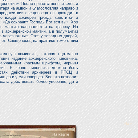
 деспотин». После приветственных слов и
таря на амвон и благословляя направо и
предшествии свещеносца он проходит к
го входа архиерей трижды крестится и
: «Да сохранит Господь Бог вся вы». Хор
яв мантию направляется на трапезу. На
 в архиерейской мантии, а в полумантии
 а через южные. Стоя у западных дверей,
яет. Свещеносец на практике тоже с ним
иальную комиссию, которая тщательно
овит издание архиерейского чиновника.
 набранными красным шрифтом, черным
вия. В конце чиновника должно быть
остях действий архиереев в РПСЦ и
дцев и у единоверцев. Все это позволит
хата действовать более уверенно, да и