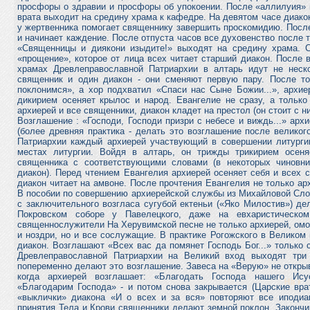
просфоры о здравии и просфоры об упокоении. После «аллилуия» 
врата выходит на средину храма к кафедре. На девятом часе диакон
у жертвенника помогает священнику завершить проскомидию. После
и начинает каждение. После отпуста часов все духовенство после 
«Священницы и диякони изыдите!» выходят на средину храма. 
«прощение», которое от лица всех читает старший диакон. После в
храмах Древлеправославной Патриархии в алтарь идут не неск
священник и один диакон - они сменяют первую пару. После то
поклонимся», а хор подхватил «Спаси нас Сыне Божии...», архие
дикирием осеняет крылос и народ. Евангелие не сразу, а только
архиерей и все священники, диакон кладет на престол (он стоит с н
Возглашение : «Господи, Господи призри с небесе и виждь...» арх
(более древняя практика - делать это возглашение после велико
Патриархии каждый архиерей участвующий в совершении литургии
местах литургии. Войдя в алтарь, он трижды трикирием осеня
священника с соответствующими словами (в некоторых чиновни
диакон). Перед чтением Евангелия архиерей осеняет себя и всех
диакон читает на амвоне. После прочтения Евангелия не только ар
В пособии по совершению архиерейской службы из Михайловой Слоб
с заключительного возгласа сугубой ектеньи («Яко Милостив») дел
Покровском соборе у Павелецкого, даже на евхаристическо
священнослужители На Херувимской песне не только архиерей, омоч
и ноздри, но и все сослужащие. В практике Рогожского в Великом
диакон. Возглашают «Всех вас да помянет Господь Бог...» только 
Древлеправославной Патриархии на Великий вход выходят три
попеременно делают это возглашение. Завеса на «Верую» не откры
когда архиерей возглашает: «Благодать Господа нашего Ису
«Благодарим Господа» - и потом снова закрывается (Царские вра
«выклички» диакона «И о всех и за вся» повторяют все иподиа
принятия Тела и Крови священники делают земной поклон. Закончи