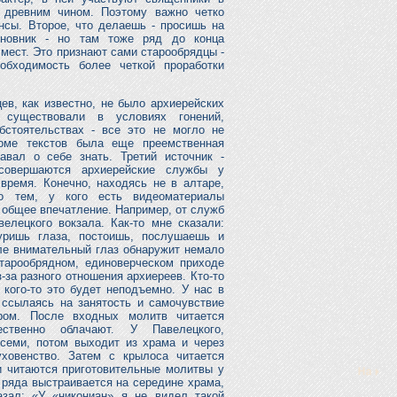
 древним чином. Поэтому важно четко
нсы. Второе, что делаешь - просишь на
иновник - но там тоже ряд до конца
мест. Это признают сами старообрядцы -
обходимость более четкой проработки
ев, как известно, не было архиерейских
существовали в условиях гонений,
бстоятельствах - все это не могло не
роме текстов была еще преемственная
авал о себе знать. Третий источник -
совершаются архиерейские службы у
время. Конечно, находясь не в алтаре,
о тем, у кого есть видеоматериалы
е общее впечатление. Например, от служб
лецкого вокзала. Как-то мне сказали:
уришь глаза, постоишь, послушаешь и
еле внимательный глаз обнаружит немало
тарообрядном, единоверческом приходе
-за разного отношения архиереев. Кто-то
 кого-то это будет неподъемно. У нас в
 ссылаясь на занятость и самочувствие
ром. После входных молитв читается
ственно облачают. У Павелецкого,
семи, потом выходит из храма и через
ховенство. Затем с крылоса читается
 читаются приготовительные молитвы у
 ряда выстраивается на середине храма,
зал: «У «никониан» я не видел такой