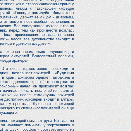
о типа» как в старообрядческом храме у
амвоном, лицом к патриаршей кафедре
ругой: «Господи помилуй». Иподиаконы
облачения, держат ее лицом к диаконам,
 этот момент поет особые песнопения, в
ачения. Все сослужащее духовенство на
ик, перед тем как произнести возглас,
. После произнесения возгласа он снова
ужбы часов все духовенство заходит в
щеницы и диякони изыдите!».
х поклонов параллельно полунощнице и
перед литургией. Водосвятный молебен,
риезда архиерея.
 Это очень торжественно происходит в
не» - возглашает архиерей. - «Буди имя
я в храм, архиерей одевает патрахиль и
ника поднесшего крест (его он держит на
поклонный начал, он произносит возглас
начинает читать после 50-го псалма).
окончании после «аллилуия» архиерей
он деспотин». Архиерей входит в алтарь.
тает у престола. Духовенство архиерей
, каждого из священнослужителей он еще
служащего.
шись архиерей омывает руки. Возглас на
 он начинает поминать у жертвенника о
м) из двух просфор - соответственно из