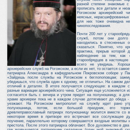
разной степени знакомые с
прописать все детали и нюа
Рогожском архиерейский ч
неясных, нерасшифрованных 
для них тоже очевидна не
чинопоследования.
Почти 200 лет у старообрядц
служб, потом они долго 
находились в стесненных о
сказаться. Понятно, что к
практика, прерыв которой д
наблюдение за тем, как 
старообрядцев в настоящее 
всего не увидишь. Хорош
архиерейских служб на Рогожском, а если их нет, то остается само
патриарха Александра в кафедральном Покровском соборе у Паве
«Зайдешь после службы на Рогожском к беглопоповцам; зажм
убедишься, что служба один к одному, не отличить». На самом д
отличий в деталях. В итоге получается следующее: в каждом с
разные вариации архиерейского чина. Ситуация еще усложняется из
согласится быть с вечера и утром придет на полуношницу, а для
храме архиереи пока не в каждом случае дотягивают до обеда -
уезжают. На Рогожском митрополит на службу идет рано ут
полуношница, потом, если большой праздник, его торже
древлеправославный патриарх полуношницу молится вместе со в
некоторое время в притворе его встречает все сослужащее ду
поучение, параллельно которому совершаются входные молитвы и
престола. После этого патриарха облачают. Все духовенство в два
где возвышается патриаршее седалище (один мой знакомый ска