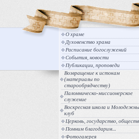
О храме
Духовенство храма
Расписание богослужений
События, новости
Публикации, проповеди
Возвращение к истокам
(материалы по
старообрядчеству)
Паломническо-миссионерское
служение
Воскресная школа и Молодежн
клуб
Церковь, государство, общест
Помним благодарим...
Фотогалерея