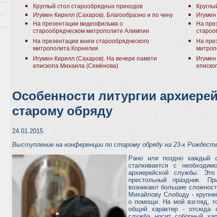
Круглый стол старообрядных приходов
Круглы
Игумен Кирилл (Сахаров). Благообразно и по чину
Игумен
На презентации видеофильма о
На пре
старообрядческом митрополите Алимпии
староо
На презентации книги старообрядческого
На пре
митрополита Корнилия
митроп
Игумен Кирилл (Сахаров). На вечере памяти
Игумен
епископа Михаила (Семёнова)
еписко
Особенности литургии архиере
старому обряду
24.01.2015
Выступление на конференции по старому обряду на 23-х Рождеств
Рано или поздно каждый с
сталкивается с необходим
архиерейской службы. Эт
престольный праздник. Пр
возникают большие сложност
Михайлову Слободу - крупне
о помощи. На мой взгляд, т
общий характер - отсюда оп
служба носит соборный хар