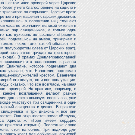
на шестом часе архиерей через Царские
 берет у него благословение на кадило и
 трисвятого он открывает Царские врата
третьего приглашения старшим диаконом:
Склонившись в положении ниц слушают
озгласа по окончании великой ектеньи в
олько пар священников, а только один
го как духовенство воспело «Приидите
рей, поднявшись на амвон, трикирием и
 только после того, как облобызают его
им полуоборотом слева от Царских врат).
иерей возглашает трижды на три стороны
го входа). В храмах Древлеправославной
 произносит это возглашение в разных
ет Евангелие, которое поднимают два
ках указано, что Евангелие поднимает
 священнослужителей крестом. Евангелие
хиерей его целует, но и все сослужащие.
оды сказано, что все возгласы, начиная
ает архиерей. На практике, например, в
м каноне возглашения делают разные
ив два перста помазует свои глаза, уши
 входе участвуют три священника и один
старший священник и диакон. В практике
 священника и три диакона и все они
вается. Она открывается после «Верую»,
са Христа...», «Горе имеем сердца»,
та при этом открыты). Последние слова
коны, стоя на солее. При подходе для
в давать крест для лобызания, архиерей